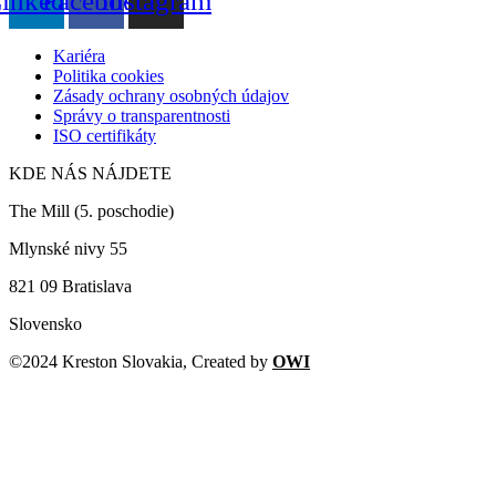
inkedin
Facebook
Instagram
Kariéra
Politika cookies
Zásady ochrany osobných údajov
Správy o transparentnosti
ISO certifikáty
KDE NÁS NÁJDETE
The Mill (5. poschodie)
Mlynské nivy 55
821 09 Bratislava
Slovensko
©2024 Kreston Slovakia, Created by
OWI