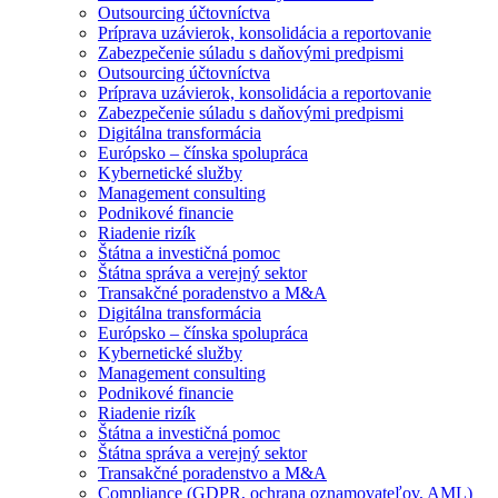
Outsourcing účtovníctva
Príprava uzávierok, konsolidácia a reportovanie
Zabezpečenie súladu s daňovými predpismi
Outsourcing účtovníctva
Príprava uzávierok, konsolidácia a reportovanie
Zabezpečenie súladu s daňovými predpismi
Digitálna transformácia
Európsko – čínska spolupráca
Kybernetické služby
Management consulting
Podnikové financie
Riadenie rizík
Štátna a investičná pomoc
Štátna správa a verejný sektor
Transakčné poradenstvo a M&A
Digitálna transformácia
Európsko – čínska spolupráca
Kybernetické služby
Management consulting
Podnikové financie
Riadenie rizík
Štátna a investičná pomoc
Štátna správa a verejný sektor
Transakčné poradenstvo a M&A
Compliance (GDPR, ochrana oznamovateľov, AML)