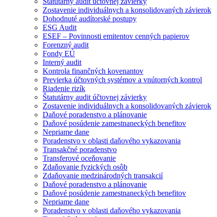
Štatutárny audit účtovnej závierky
Zostavenie individuálnych a konsolidovaných závierok
Dohodnuté audítorské postupy
ESG Audit
ESEF – Povinnosti emitentov cenných papierov
Forenzný audit
Fondy EÚ
Interný audit
Kontrola finančných kovenantov
Previerka účtovných systémov a vnútorných kontrol
Riadenie rizík
Štatutárny audit účtovnej závierky
Zostavenie individuálnych a konsolidovaných závierok
Daňové poradenstvo a plánovanie
Daňové posúdenie zamestnaneckých benefitov
Nepriame dane
Poradenstvo v oblasti daňového vykazovania
Transakčné poradenstvo
Transferové oceňovanie
Zdaňovanie fyzických osôb
Zdaňovanie medzinárodných transakcií
Daňové poradenstvo a plánovanie
Daňové posúdenie zamestnaneckých benefitov
Nepriame dane
Poradenstvo v oblasti daňového vykazovania