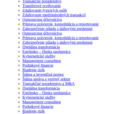
Transakčné poradenstvo
Transferové oceňovanie
Zdaňovanie fyzických osôb
Zdaňovanie medzinárodných transakcií
Outsourcing účtovníctva
Príprava uzávierok, konsolidácia a reportovanie
Zabezpečenie súladu s daňovými predpismi
Outsourcing účtovníctva
Príprava uzávierok, konsolidácia a reportovanie
Zabezpečenie súladu s daňovými predpismi
Digitálna transformácia
Európsko – čínska spolupráca
Kybernetické služby
Management consulting
Podnikové financie
Riadenie rizík
Štátna a investičná pomoc
Štátna správa a verejný sektor
Transakčné poradenstvo a M&A
Digitálna transformácia
Európsko – čínska spolupráca
Kybernetické služby
Management consulting
Podnikové financie
Riadenie rizík