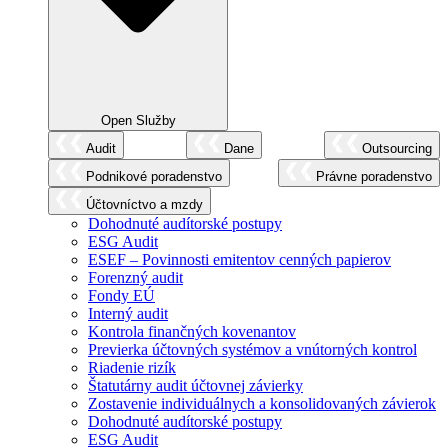
Open Služby
Audit
Dane
Outsourcing
Podnikové poradenstvo
Právne poradenstvo
Účtovníctvo a mzdy
Dohodnuté audítorské postupy
ESG Audit
ESEF – Povinnosti emitentov cenných papierov
Forenzný audit
Fondy EÚ
Interný audit
Kontrola finančných kovenantov
Previerka účtovných systémov a vnútorných kontrol
Riadenie rizík
Štatutárny audit účtovnej závierky
Zostavenie individuálnych a konsolidovaných závierok
Dohodnuté audítorské postupy
ESG Audit