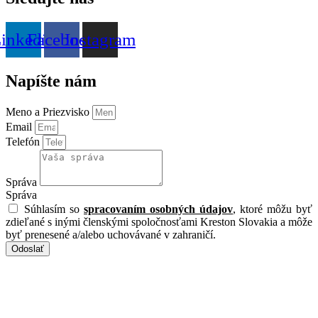
inkedin
Facebook
Instagram
Napíšte nám
Meno a Priezvisko
Email
Telefón
Správa
Správa
Súhlasím so
spracovaním osobných údajov
, ktoré môžu byť
zdieľané s inými členskými spoločnosťami Kreston Slovakia a môže
byť prenesené a/alebo uchovávané v zahraničí.
Odoslať