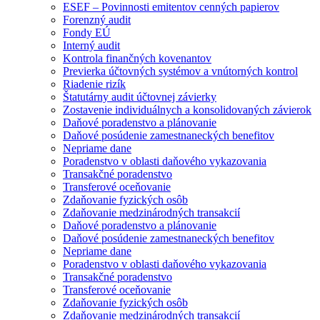
ESEF – Povinnosti emitentov cenných papierov
Forenzný audit
Fondy EÚ
Interný audit
Kontrola finančných kovenantov
Previerka účtovných systémov a vnútorných kontrol
Riadenie rizík
Štatutárny audit účtovnej závierky
Zostavenie individuálnych a konsolidovaných závierok
Daňové poradenstvo a plánovanie
Daňové posúdenie zamestnaneckých benefitov
Nepriame dane
Poradenstvo v oblasti daňového vykazovania
Transakčné poradenstvo
Transferové oceňovanie
Zdaňovanie fyzických osôb
Zdaňovanie medzinárodných transakcií
Daňové poradenstvo a plánovanie
Daňové posúdenie zamestnaneckých benefitov
Nepriame dane
Poradenstvo v oblasti daňového vykazovania
Transakčné poradenstvo
Transferové oceňovanie
Zdaňovanie fyzických osôb
Zdaňovanie medzinárodných transakcií