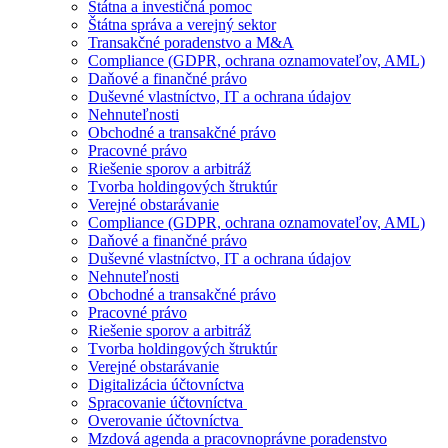
Štátna a investičná pomoc
Štátna správa a verejný sektor
Transakčné poradenstvo a M&A
Compliance (GDPR, ochrana oznamovateľov, AML)
Daňové a finančné právo
Duševné vlastníctvo, IT a ochrana údajov
Nehnuteľnosti
Obchodné a transakčné právo
Pracovné právo
Riešenie sporov a arbitráž
Tvorba holdingových štruktúr
Verejné obstarávanie
Compliance (GDPR, ochrana oznamovateľov, AML)
Daňové a finančné právo
Duševné vlastníctvo, IT a ochrana údajov
Nehnuteľnosti
Obchodné a transakčné právo
Pracovné právo
Riešenie sporov a arbitráž
Tvorba holdingových štruktúr
Verejné obstarávanie
Digitalizácia účtovníctva
Spracovanie účtovníctva
Overovanie účtovníctva
Mzdová agenda a pracovnoprávne poradenstvo