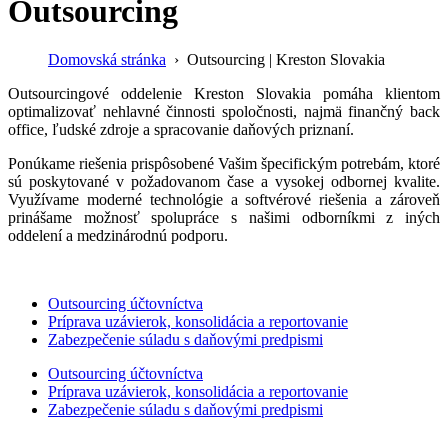
Outsourcing
Domovská stránka
Outsourcing | Kreston Slovakia
Outsourcingové oddelenie Kreston Slovakia pomáha klientom
optimalizovať nehlavné činnosti spoločnosti, najmä finančný back
office, ľudské zdroje a spracovanie daňových priznaní.
Ponúkame riešenia prispôsobené Vašim špecifickým potrebám, ktoré
sú poskytované v požadovanom čase a vysokej odbornej kvalite.
Využívame moderné technológie a softvérové riešenia a zároveň
prinášame možnosť spolupráce s našimi odborníkmi z iných
oddelení a medzinárodnú podporu.
Outsourcing účtovníctva
Príprava uzávierok, konsolidácia a reportovanie
Zabezpečenie súladu s daňovými predpismi
Outsourcing účtovníctva
Príprava uzávierok, konsolidácia a reportovanie
Zabezpečenie súladu s daňovými predpismi