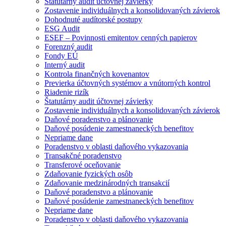
Štatutárny audit účtovnej závierky
Zostavenie individuálnych a konsolidovaných závierok
Dohodnuté audítorské postupy
ESG Audit
ESEF – Povinnosti emitentov cenných papierov
Forenzný audit
Fondy EÚ
Interný audit
Kontrola finančných kovenantov
Previerka účtovných systémov a vnútorných kontrol
Riadenie rizík
Štatutárny audit účtovnej závierky
Zostavenie individuálnych a konsolidovaných závierok
Daňové poradenstvo a plánovanie
Daňové posúdenie zamestnaneckých benefitov
Nepriame dane
Poradenstvo v oblasti daňového vykazovania
Transakčné poradenstvo
Transferové oceňovanie
Zdaňovanie fyzických osôb
Zdaňovanie medzinárodných transakcií
Daňové poradenstvo a plánovanie
Daňové posúdenie zamestnaneckých benefitov
Nepriame dane
Poradenstvo v oblasti daňového vykazovania