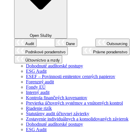
Open Služby
Audit
Dane
Outsourcing
Podnikové poradenstvo
Právne poradenstvo
Účtovníctvo a mzdy
Dohodnuté audítorské postupy
ESG Audit
ESEF – Povinnosti emitentov cenných papierov
Forenzný audit
Fondy EÚ
Interný audit
Kontrola finančných kovenantov
Previerka účtovných systémov a vnútorných kontrol
Riadenie rizík
Štatutárny audit účtovnej závierky
Zostavenie individuálnych a konsolidovaných závierok
Dohodnuté audítorské postupy
ESG Audit