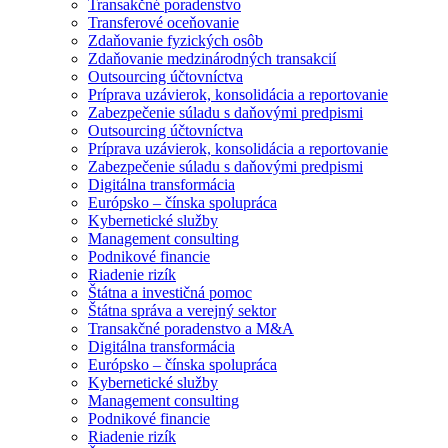
Transakčné poradenstvo
Transferové oceňovanie
Zdaňovanie fyzických osôb
Zdaňovanie medzinárodných transakcií
Outsourcing účtovníctva
Príprava uzávierok, konsolidácia a reportovanie
Zabezpečenie súladu s daňovými predpismi
Outsourcing účtovníctva
Príprava uzávierok, konsolidácia a reportovanie
Zabezpečenie súladu s daňovými predpismi
Digitálna transformácia
Európsko – čínska spolupráca
Kybernetické služby
Management consulting
Podnikové financie
Riadenie rizík
Štátna a investičná pomoc
Štátna správa a verejný sektor
Transakčné poradenstvo a M&A
Digitálna transformácia
Európsko – čínska spolupráca
Kybernetické služby
Management consulting
Podnikové financie
Riadenie rizík