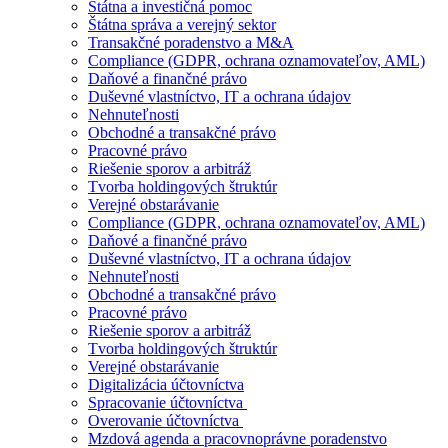
Štátna a investičná pomoc
Štátna správa a verejný sektor
Transakčné poradenstvo a M&A
Compliance (GDPR, ochrana oznamovateľov, AML)
Daňové a finančné právo
Duševné vlastníctvo, IT a ochrana údajov
Nehnuteľnosti
Obchodné a transakčné právo
Pracovné právo
Riešenie sporov a arbitráž
Tvorba holdingových štruktúr
Verejné obstarávanie
Compliance (GDPR, ochrana oznamovateľov, AML)
Daňové a finančné právo
Duševné vlastníctvo, IT a ochrana údajov
Nehnuteľnosti
Obchodné a transakčné právo
Pracovné právo
Riešenie sporov a arbitráž
Tvorba holdingových štruktúr
Verejné obstarávanie
Digitalizácia účtovníctva
Spracovanie účtovníctva
Overovanie účtovníctva
Mzdová agenda a pracovnoprávne poradenstvo