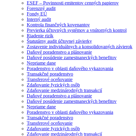
ESEF – Povinnosti emitentov cenných papierov
Forenzný audit
Fondy EÚ
Interný audit
Kontrola finančných kovenantov
Previerka účtovných systémov a vnútorných kontrol
Riadenie rizík
Štatutárny audit účtovnej závierky
Zostavenie individuálnych a konsolidovaných závierok
Daňové poradenstvo a plánovanie
Daňové posúdenie zamestnaneckých benefitov
Nepriame dane
Poradenstvo v oblasti daňového vykazovania
Transakčné poradenstvo
Transferové oceňovanie
Zdaňovanie fyzických osôb
Zdaňovanie medzinárodných transakcií
Daňové poradenstvo a plánovanie
Daňové posúdenie zamestnaneckých benefitov
Nepriame dane
Poradenstvo v oblasti daňového vykazovania
Transakčné poradenstvo
Transferové oceňovanie
Zdaňovanie fyzických osôb
Zdaňovanie medzinárodných transakcií