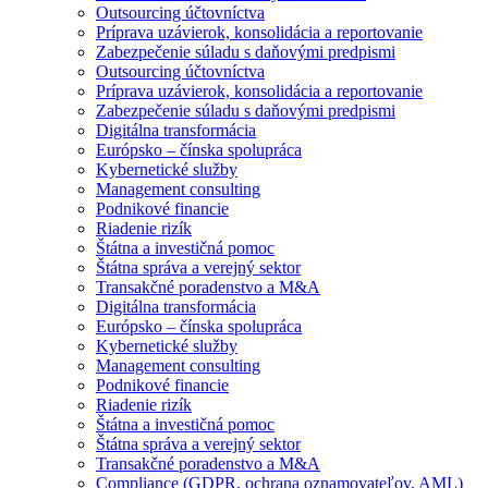
Outsourcing účtovníctva
Príprava uzávierok, konsolidácia a reportovanie
Zabezpečenie súladu s daňovými predpismi
Outsourcing účtovníctva
Príprava uzávierok, konsolidácia a reportovanie
Zabezpečenie súladu s daňovými predpismi
Digitálna transformácia
Európsko – čínska spolupráca
Kybernetické služby
Management consulting
Podnikové financie
Riadenie rizík
Štátna a investičná pomoc
Štátna správa a verejný sektor
Transakčné poradenstvo a M&A
Digitálna transformácia
Európsko – čínska spolupráca
Kybernetické služby
Management consulting
Podnikové financie
Riadenie rizík
Štátna a investičná pomoc
Štátna správa a verejný sektor
Transakčné poradenstvo a M&A
Compliance (GDPR, ochrana oznamovateľov, AML)